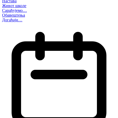
Настава
Живот школе
Сарађујемо…
Обавештења
Догађаји…