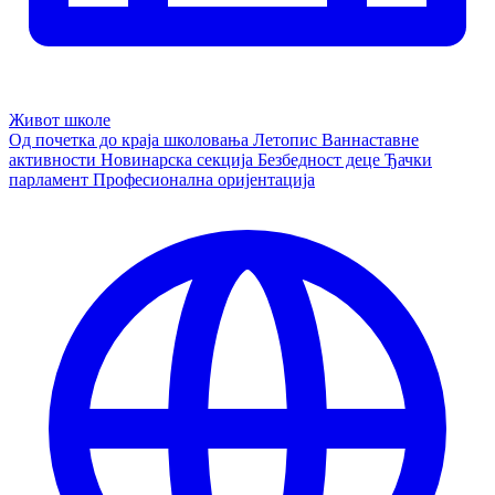
Живот школе
Од почетка до краја школовања
Летопис
Ваннаставне
активности
Новинарска секција
Безбедност деце
Ђачки
парламент
Професионална оријентација