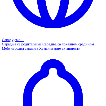
Сарађујемо…
Сарадња са родитељима
Сарадња са локалном средином
Међународна сарадња
Хуманитарне активности