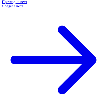
Претходна вест
Следећа вест