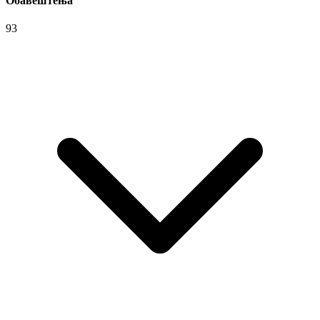
Обавештења
93