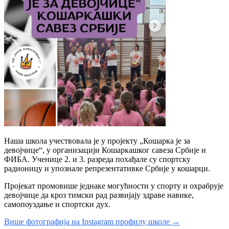
Наша школа учествовала је у пројекту „Кошарка је за
девојчице“, у организацији Кошаркашког савеза Србије и
ФИБА. Ученице 2. и 3. разреда похађале су спортску
радионицу и упознале репрезентативке Србије у кошарци.
Пројекат промовише једнаке могућности у спорту и охрабрује
девојчице да кроз тимски рад развијају здраве навике,
самопоуздање и спортски дух.
Више фотографија на Instagram профилу школе →