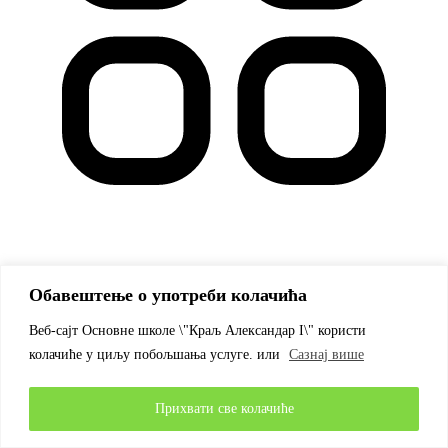
Остало
Обавештење о употреби колачића
86
Веб-сајт Основне школе \"Краљ Александар I\" користи
колачиће у циљу побољшања услуге. или
Сазнај више
Прихвати све колачиће