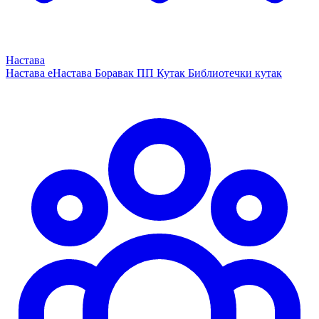
Настава
Настава
еНастава
Боравак
ПП Кутак
Библиотечки кутак