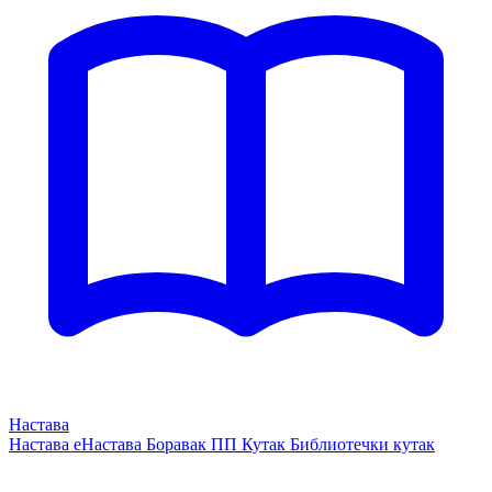
Настава
Настава
еНастава
Боравак
ПП Кутак
Библиотечки кутак