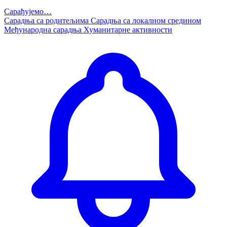
Сарађујемо…
Сарадња са родитељима
Сарадња са локалном средином
Међународна сарадња
Хуманитарне активности