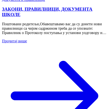
ЗАКОНИ, ПРАВИЛНИЦИ, ДОКУМЕНТА
ШКОЛЕ
Поштовани родитељи,Обавештавамо вас да су донети нови
правилници са чијом садржином треба да се упознате:
Правилник о Протоколу поступања у установи уодговору на
насиље, злостављање...
Прочитај више