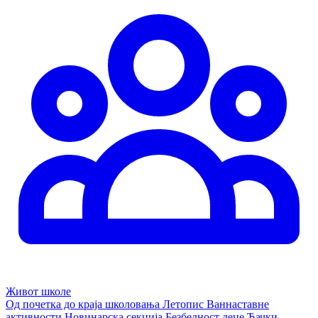
Живот школе
Од почетка до краја школовања
Летопис
Ваннаставне
активности
Новинарска секција
Безбедност деце
Ђачки