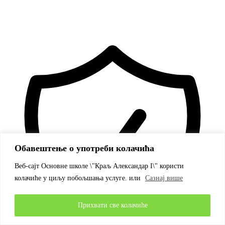
Обавештење о употреби колачића
Веб-сајт Основне школе \"Краљ Александар I\" користи
колачиће у циљу побољшања услуге. или
Сазнај више
Прихвати све колачиће