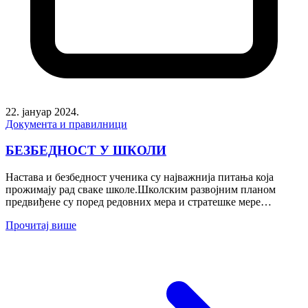
22. јануар 2024.
Документа и правилници
БЕЗБЕДНОСТ У ШКОЛИ
Настава и безбедност ученика су најважнија питања која
прожимају рад сваке школе.Школским развојним планом
предвиђене су поред редовних мера и стратешке мере
заподизање нивоа безбедности...
Прочитај више