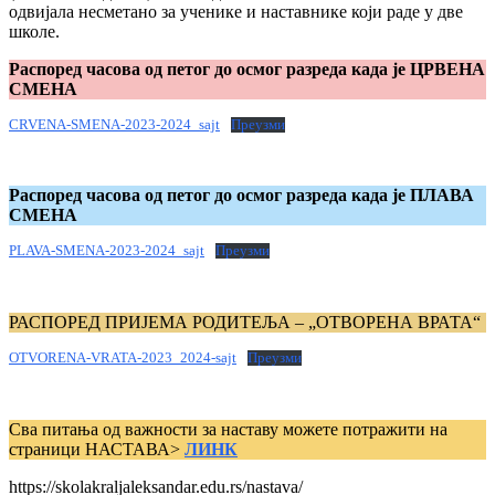
одвијала несметано за ученике и наставнике који раде у две
школе.
Распоред часова од петог до осмог разреда када је ЦРВЕНА
СМЕНА
CRVENA-SMENA-2023-2024_sajt
Преузми
Распоред часова од петог до осмог разреда када је ПЛАВА
СМЕНА
PLAVA-SMENA-2023-2024_sajt
Преузми
РАСПОРЕД ПРИЈЕМА РОДИТЕЉА – „ОТВОРЕНА ВРАТА“
OTVORENA-VRATA-2023_2024-sajt
Преузми
Сва питања од важности за наставу можете потражити на
страници НАСТАВА>
ЛИНК
https://skolakraljaleksandar.edu.rs/nastava/