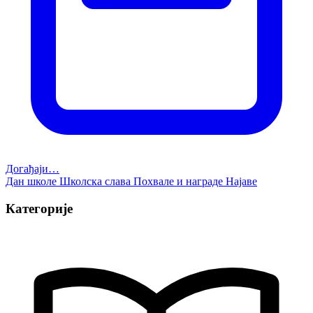
Догађаји…
Дан школе
Школска слава
Похвале и награде
Најаве
Категорије