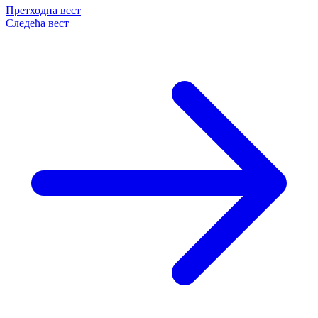
Претходна вест
Следећа вест