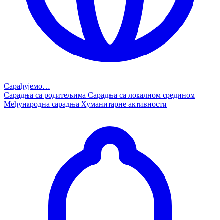
Сарађујемо…
Сарадња са родитељима
Сарадња са локалном средином
Међународна сарадња
Хуманитарне активности