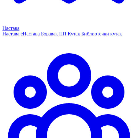
Настава
Настава
еНастава
Боравак
ПП Кутак
Библиотечки кутак