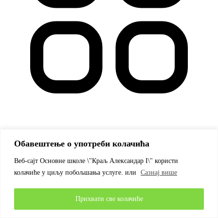
Остало
Обавештење о употреби колачића
86
Веб-сајт Основне школе \"Краљ Александар I\" користи
колачиће у циљу побољшања услуге. или
Сазнај више
Прихвати све колачиће