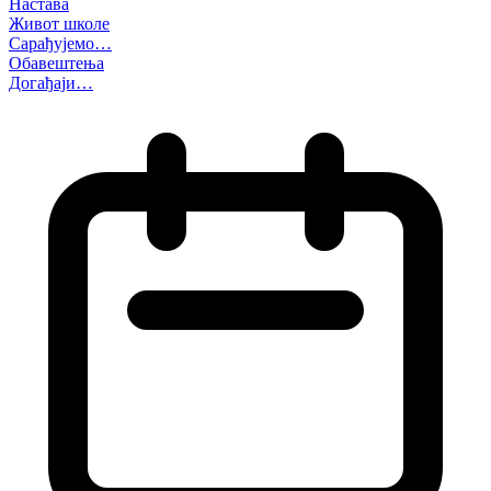
Настава
Живот школе
Сарађујемо…
Обавештења
Догађаји…