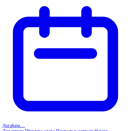
Догађаји…
Дан школе
Школска слава
Похвале и награде
Најаве