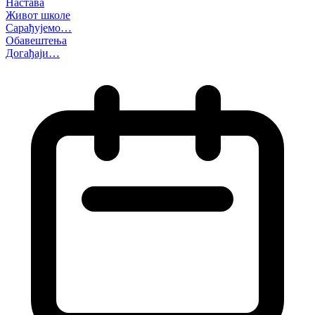
Настава
Живот школе
Сарађујемо…
Обавештења
Догађаји…