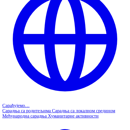
Сарађујемо…
Сарадња са родитељима
Сарадња са локалном средином
Међународна сарадња
Хуманитарне активности