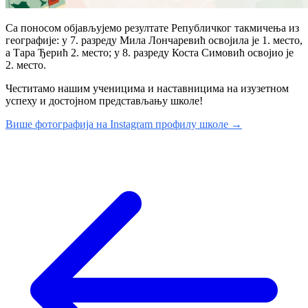
Са поносом објављујемо резултате Републичког такмичења из
географије: у 7. разреду Мила Лончаревић освојила је 1. место,
а Тара Ђерић 2. место; у 8. разреду Коста Симовић освојио је
2. место.
Честитамо нашим ученицима и наставницима на изузетном
успеху и достојном представљању школе!
Више фотографија на Instagram профилу школе →