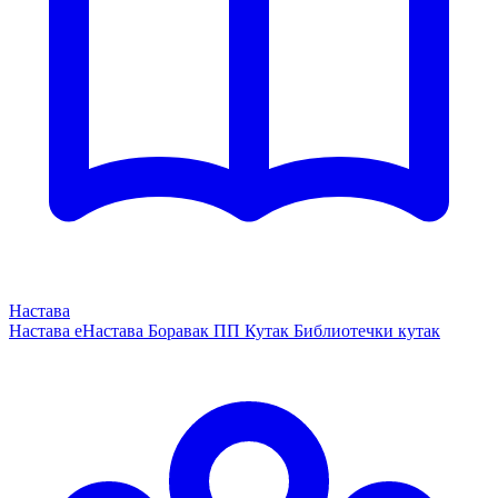
Настава
Настава
еНастава
Боравак
ПП Кутак
Библиотечки кутак