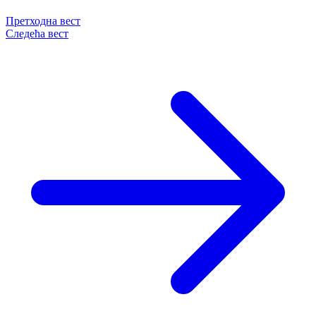
Претходна вест
Следећа вест