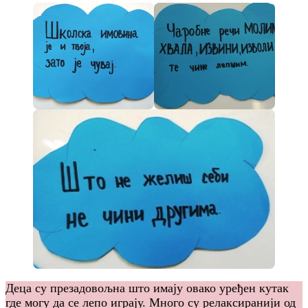
Деца су презадовољна што имају овако уређен кутак
где могу да се лепо играју. Много су релаксиранији од