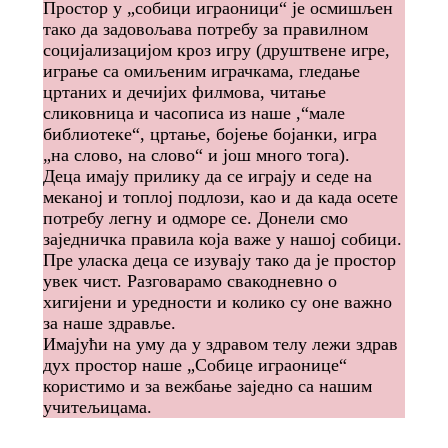
Простор у „собици играоници“ је осмишљен
тако да задовољава потребу за правилном
социјализацијом кроз игру (друштвене игре,
играње са омиљеним играчкама, гледање
цртаних и дечијих филмова, читање
сликовница и часописа из наше ,“мале
библиотеке“, цртање, бојење бојанки, игра
„на слово, на слово“ и још много тога).
Деца имају прилику да се играју и седе на
меканој и топлој подлози, као и да када осете
потребу легну и одморе се. Донели смо
заједничка правила која важе у нашој собици.
Пре уласка деца се изувају тако да је простор
увек чист. Разговарамо свакодневно о
хигијени и уредности и колико су оне важно
за наше здравље.
Имајући на уму да у здравом телу лежи здрав
дух простор наше „Собице играонице“
користимо и за вежбање заједно са нашим
учитељицама.