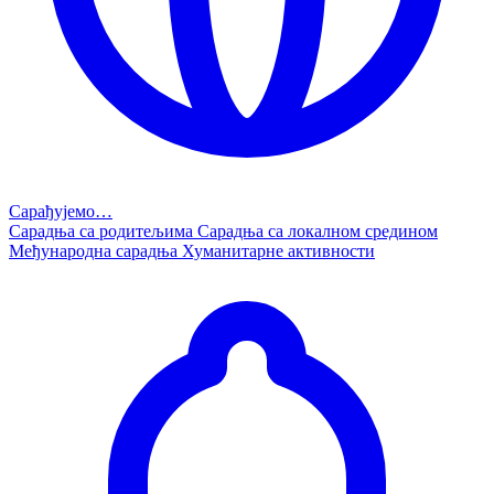
Сарађујемо…
Сарадња са родитељима
Сарадња са локалном средином
Међународна сарадња
Хуманитарне активности