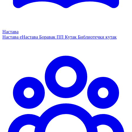
Настава
Настава
еНастава
Боравак
ПП Кутак
Библиотечки кутак