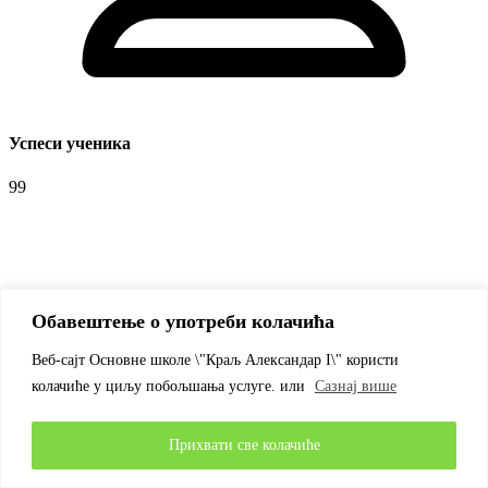
Успеси ученика
99
Обавештење о употреби колачића
Веб-сајт Основне школе \"Краљ Александар I\" користи
колачиће у циљу побољшања услуге. или
Сазнај више
Прихвати све колачиће