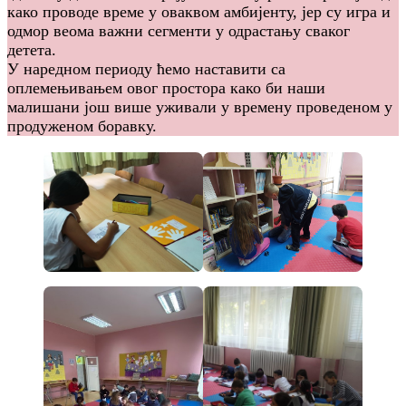
како проводе време у оваквом амбијенту, јер су игра и
одмор веома важни сегменти у одрастању сваког
детета.
У наредном периоду ћемо наставити са
оплемењивањем овог простора како би наши
малишани још више уживали у времену проведеном у
продуженом боравку.