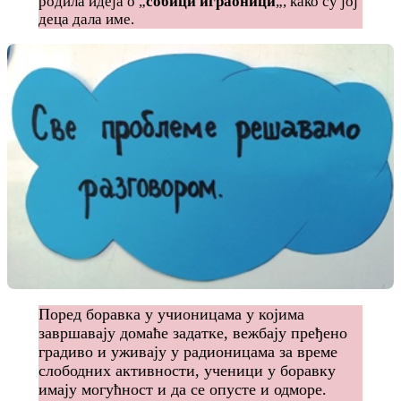
родила идеја о „
собици играоници
„, како су јој
деца дала име.
Поред боравка у учионицама у којима
завршавају домаће задатке, вежбају пређено
градиво и уживају у радионицама за време
слободних активности, ученици у боравку
имају могућност и да се опусте и одморе.