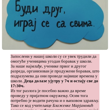
Запослени у нашој школи су се увек трудили да
омогуће ученицима угодан боравак у школи.
За наше најмлађе, ученике првог и другог
разреда, организован је продужени боравак, што
подразумева да они проводе највише времена у
школи.
Деца долазе ујутру у 7ч и остају све до
17:30ч.
Из тог разлога је посебно важно да време
проведу у пријатном окружењу. Осим тога
потребно је водити рачуна и о њиховом здрављу.
Тако се код учитељице
Блаженке Марјановић