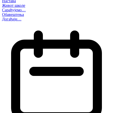
Настава
Живот школе
Сарађујемо…
Обавештења
Догађаји…