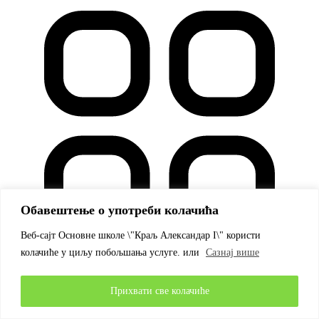
Обавештење о употреби колачића
Веб-сајт Основне школе \"Краљ Александар I\" користи
колачиће у циљу побољшања услуге. или
Сазнај више
Прихвати све колачиће
Остало