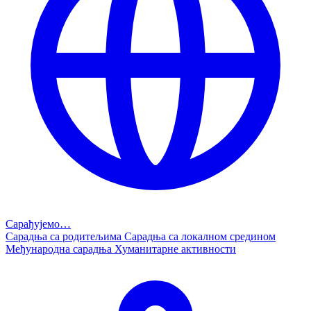
Сарађујемо…
Сарадња са родитељима
Сарадња са локалном средином
Међународна сарадња
Хуманитарне активности