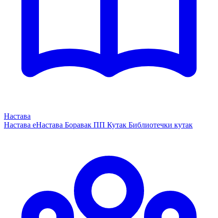
Настава
Настава
еНастава
Боравак
ПП Кутак
Библиотечки кутак