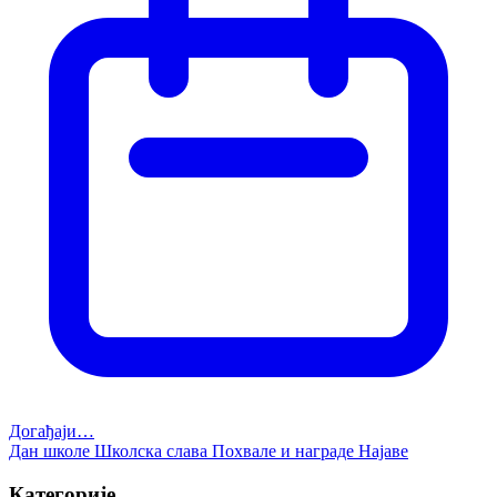
Догађаји…
Дан школе
Школска слава
Похвале и награде
Најаве
Категорије