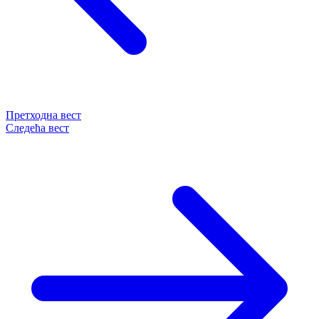
Претходна вест
Следећа вест