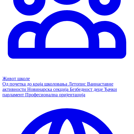
Живот школе
Од почетка до краја школовања
Летопис
Ваннаставне
активности
Новинарска секција
Безбедност деце
Ђачки
парламент
Професионална оријентација