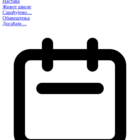
Настава
Живот школе
Сарађујемо…
Обавештења
Догађаји…