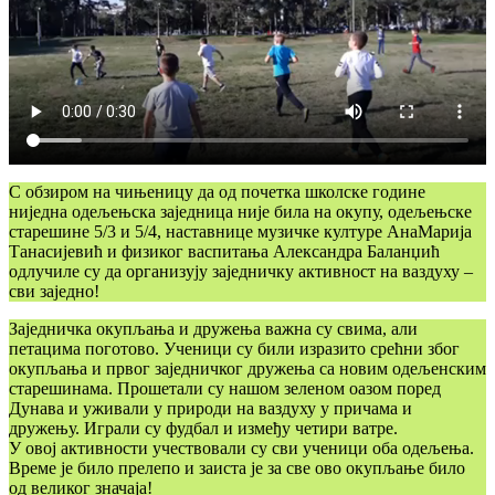
С обзиром на чињеницу да од почетка школске године
ниједна одељењска заједница није била на окупу, одељењске
старешине 5/3 и 5/4, наставнице музичке културе АнаМарија
Танасијевић и физиког васпитања Александра Баланџић
одлучиле су да организују заједничку активност на ваздуху –
сви заједно!
Заједничка окупљања и дружења важна су свима, али
петацима поготово. Ученици су били изразито срећни због
окупљања и првог заједничког дружења са новим одељенским
старешинама. Прошетали су нашом зеленом оазом поред
Дунава и уживали у природи на ваздуху у причама и
дружењу. Играли су фудбал и између четири ватре.
У овој активности учествовали су сви ученици оба одељења.
Време је било прелепо и заиста је за све ово окупљање било
од великог значаја!