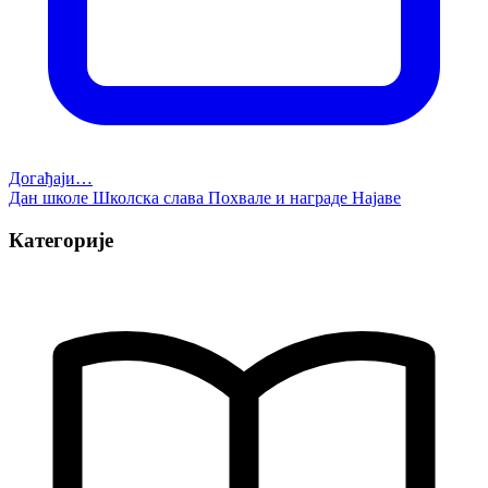
Догађаји…
Дан школе
Школска слава
Похвале и награде
Најаве
Категорије