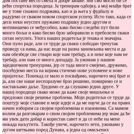
дом постане место смеха и добре забаве. Ми смо могло би се
рећи спортска породица. Ја тренирам одбојку, а мој млађи брат
ме у томе снажно подржава, као и ја њега у фудбалу и
радујемо се сваком новом спортском успеху. Исто тако, када се
деси неки неуспех пружамо подршку једно другом и
мотивишемо се међусобно, како бисмо следећи пут били
много бољи и како бисмо брзо заборавили и преболели сваки
ситан неуспех. Улога наших родитеља је тешка и значајна.
Они пуно раде, али се труде да сваки слободан тренутак
проведу са нама, да нас воде на разна занимљива места и да
нам обезбеде све ствари које нам требају, а и неке које нам не
требају, али нам се много допадају. Ја уживам у нашим
заједничким тренуцима, јер се тада много смејемо, дружимо,
посећујемо места на којима стичемо нове успомене и нове
пријатеље. Понекад се мало и посвађамо, нарочито мој брат и
ја, али све наше неспоразуме брзо решимо, помиримо се и
настављамо даље. Трудимо се да слушамо једни друге. У
нашој породици свако може да каже своје мишљење и
предложи своје решење проблема. Моји родитељи се труде да
поштују моје ставове и моје идеје и да ме науче да се на прави
начин изборим са својим проблемима и изазовима. Са мамом
волим да разговарам о свим својим проблемима јер знам да ће
ми увек дати добар и користан савет и да се неће на мене
никада наљутити. Такође увече, нарочито лети, уживамо у
дугим шетњама поред Дунава, а једна од омиљених