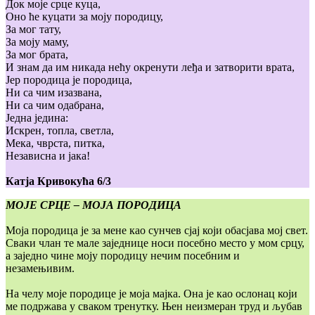
Док моје срце куца,
Оно ће куцати за моју породицу,
За мог тату,
За моју маму,
За мог брата,
И знам да им никада нећу окренути леђа и затворити врата,
Јер породица је породица,
Ни са чим изазвана,
Ни са чим одабрана,
Једна једина:
Искрен, топла, светла,
Мека, чврста, питка,
Независна и јака!
Катја Кривокућа 6/3
МОЈЕ СРЦЕ – МОЈА ПОРОДИЦА
Моја породица је за мене као сунчев сјај који обасјава мој свет.
Сваки члан те мале заједнице носи посебно место у мом срцу,
а заједно чине моју породицу нечим посебним и
незамењивим.
На челу моје породице је моја мајка. Она је као ослонац који
ме подржава у сваком тренутку. Њен неизмеран труд и љубав