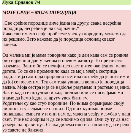
Лука Срданов 7/4
МОЈЕ СРЦЕ – МОЈА ПОРОДИЦА
„Све срећне породице личе једна на другу, свака несрећна
породица, несрећна је на свој начин.“
Иако сви имамо своје проблеме увек уз породицу можемо да
их решимо. Зато кажемо да је породица ослонац сваког
човека.
Од малена ми је мама говорила како је дан када сам се родила
био најлепши дан у њеном и очевом животу. То пре нисам
разумела. Зашто би се нечији цео свет вртео око једног малог
детета. То се све променило када се моја млађа сестрица
родила и ја сам тада природно осетила потребу да је штитим и
да јој се посветим. Тек сам тада увидела колико је породица
важна. Моја сестра и ја се најбоље разумемо и растемо заједно.
Чак и када се потучемо и када вичемо или се посвађамо ми
знамо да ћемо једна за другу увек бити ту.
Родитељи су као стуб породице. По њима формирамо своју
личност и угледамо се на њих. Од њих купимо норме
понашања, емпатију и они нам од малена усађују љубав у наш
свет. Уче нас добрим и да се клонимо од зла. Они су ту да нас
усмере на прави пут. Свака дилема или изазов могу да се реше
уз савете најближих.