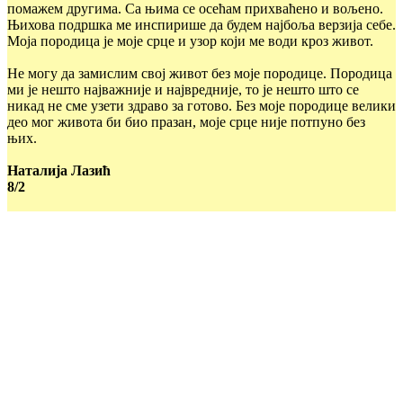
помажем другима. Са њима се осећам прихваћено и вољено.
Њихова подршка ме инспирише да будем најбоља верзија себе.
Моја породица је моје срце и узор који ме води кроз живот.
Не могу да замислим свој живот без моје породице. Породица
ми је нешто најважније и највредније, то је нешто што се
никад не сме узети здраво за готово. Без моје породице велики
део мог живота би био празан, моје срце није потпуно без
њих.
Наталија Лазић
8/2