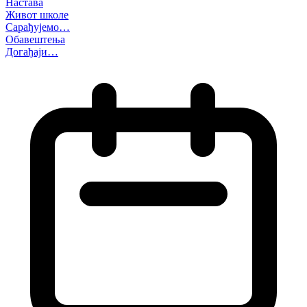
Настава
Живот школе
Сарађујемо…
Обавештења
Догађаји…