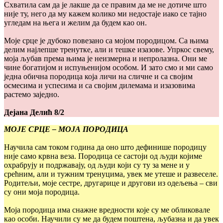
Схватила сам да је лакше да се правим да ме не дотиче што
није ту, него да му кажем колико ми недостаје иако се тајно
угледам на њега и желим да будем као он.
Моје срце је дубоко повезано са мојом породицом. Са њима
делим најлепше тренутке, али и тешке изазове. Упркос свему,
моја љубав према њима је неизмерна и непролазна. Они ме
чине богатијом и испуњенијом особом. И зато смо и ми само
једна обична породица која личи на сличне и са својим
осмесима и успесима и са својим дилемама и изазовима
растемо заједно.
Дејана Делић 8/2
МОЈЕ СРЦЕ – МОЈА ПОРОДИЦА
Научила сам током година да оно што дефинише породицу
није само крвна веза. Породица се састоји од људи којиме
охрабрују и подржавају, од људи који су ту за мене и у
срећним, али и тужним тренуцима, увек ме утеше и развеселе.
Родитељи, моје сестре, другарице и другови из одељења – сви
су они моја породица.
Моја породица има снажне вредности које су ме обликовале
као особи. Научили су ме да будем поштена, љубазна и да увек