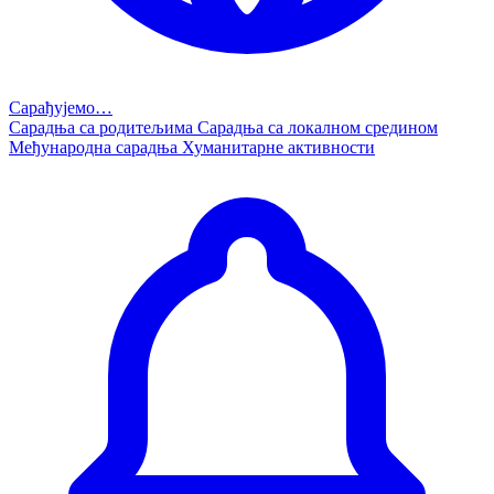
Сарађујемо…
Сарадња са родитељима
Сарадња са локалном средином
Међународна сарадња
Хуманитарне активности