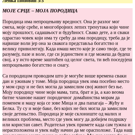
Ленка Поповић 5/3
МОЈЕ СРЦЕ – МОЈА ПОРОДИЦА
Породица има непроцењиву вредност. Она је разлог мог
смеха, моје среће, и многобројних лепих тренутака који чине
моју прошлост, садашњост и будућност. Свако дете, а и сваки
одрастао човек који има ту срећу да има породицу, треба да је
највише воли јер она за свакога представља богатство и
велику привилегију. Када имаш место које је само твоје, где те
разумеју, пазе и воле, где си јединствен и где можеш да будеш
свој, а у исто време заштићен од целог света, ти већ поседујеш
непроцењиво богатство и снагу.
Са породицом проводим што је могуће више времена сваки
дан и уживам у томе. Моја породица увек има посебно место
у мом срцу и не бих могла да замислим свој живот без ње.
Моју породицу чине моји мама, тата, брат и ја, а као веома
битне чланове нашег породичног домаћинства морам да
поменем и мацу која се зове Мица и два папагаја – Жућу и
Белка. Ту су и моје баке, без којих не бих могла да замислим
своје детињство. Породица је моје склониште од малих и
великих проблема, место где увек могу да добијем подршку
или користан савет. Родитељи увек примете када сам тужна и
нерасположена и увек нађу начин да ме орасположе. Тада наш