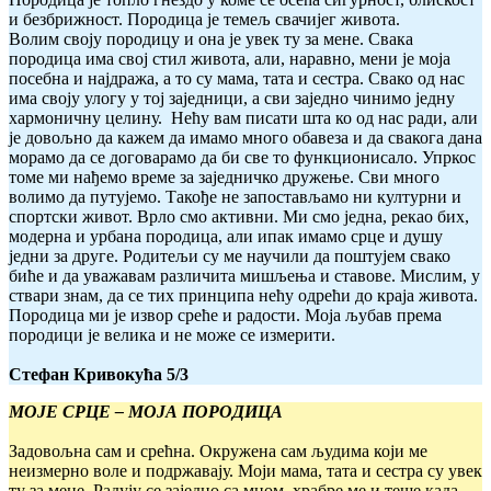
и безбрижност. Породица је темељ свачијег живота.
Волим своју породицу и она је увек ту за мене. Свака
породица има свој стил живота, али, наравно, мени је моја
посебна и најдража, а то су мама, тата и сестра. Свако од нас
има своју улогу у тој заједници, а сви заједно чинимо једну
хармоничну целину. Нећу вам писати шта ко од нас ради, али
је довољно да кажем да имамо много обавеза и да свакога дана
морамо да се договарамо да би све то функционисало. Упркос
томе ми нађемо време за заједничко дружење. Сви много
волимо да путујемо. Такође не запостављамо ни културни и
спортски живот. Врло смо активни. Ми смо једна, рекао бих,
модерна и урбана породица, али ипак имамо срце и душу
једни за друге. Родитељи су ме научили да поштујем свако
биће и да уважавам различита мишљења и ставове. Мислим, у
ствари знам, да се тих принципа нећу одрећи до краја живота.
Породица ми је извор среће и радости. Моја љубав према
породици је велика и не може се измерити.
Стефан Кривокућа 5/3
МОЈЕ СРЦЕ – МОЈА ПОРОДИЦА
Задовољна сам и срећна. Окружена сам људима који ме
неизмерно воле и подржавају. Моји мама, тата и сестра су увек
ту за мене. Радују се заједно са мном, храбре ме и теше када