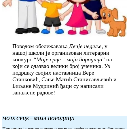
Поводом обележавања
Дечје недеље
, у
нашој школи је организован литерарни
конкурс “
Моје срце – моја породица
” на
који се одазвао велики број ученика. Уз
подршку својих наставница Вере
Станковић, Сање Матић Станисављевић и
Биљане Мудринић ђаци су написали
запажене радове!
МОЈЕ СРЦЕ – МОЈА ПОРОДИЦА
Породица је топло гнездо у коме се осећа сигурност, блискост