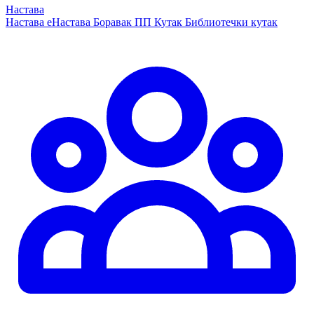
Настава
Настава
еНастава
Боравак
ПП Кутак
Библиотечки кутак