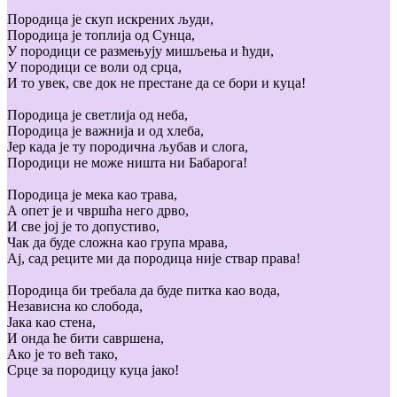
Породица је скуп искрених људи,
Породица је топлија од Сунца,
У породици се размењују мишљења и ћуди,
У породици се воли од срца,
И то увек, све док не престане да се бори и куца!
Породица је светлија од неба,
Породица је важнија и од хлеба,
Јер када је ту породична љубав и слога,
Породици не може ништа ни Бабарога!
Породица је мека као трава,
А опет је и чвршћа него дрво,
И све јој је то допустиво,
Чак да буде сложна као група мрава,
Ај, сад реците ми да породица није ствар права!
Породица би требала да буде питка као вода,
Независна ко слобода,
Јака као стена,
И онда ће бити савршена,
Ако је то већ тако,
Срце за породицу куца јако!