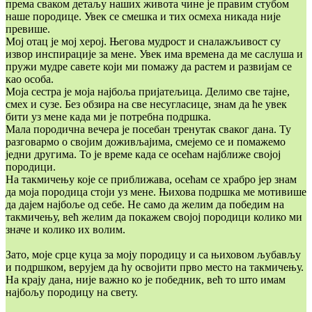
према сваком детаљу наших живота чине је правим стубом
наше породице. Увек се смешка и тих осмеха никада није
превише.
Мој отац је мој херој. Његова мудрост и сналажљивост су
извор инспирације за мене. Увек има времена да ме саслуша и
пружи мудре савете који ми помажу да растем и развијам се
као особа.
Моја сестра је моја најбоља пријатељица. Делимо све тајне,
смех и сузе. Без обзира на све несугласице, знам да ће увек
бити уз мене када ми је потребна подршка.
Мала породична вечера је посебан тренутак сваког дана. Ту
разговармо о својим доживљајима, смејемо се и помажемо
једни другима. То је време када се осећам најближе својој
породици.
На такмичењу које се приближава, осећам се храбро јер знам
да моја породица стоји уз мене. Њихова подршка ме мотивише
да дајем најбоље од себе. Не само да желим да победим на
такмичењу, већ желим да покажем својој породици колико ми
значе и колико их волим.
Зато, моје срце куца за моју породицу и са њиховом љубављу
и подршком, верујем да ћу освојити прво место на такмичењу.
На крају дана, није важно ко је победник, већ то што имам
најбољу породицу на свету.