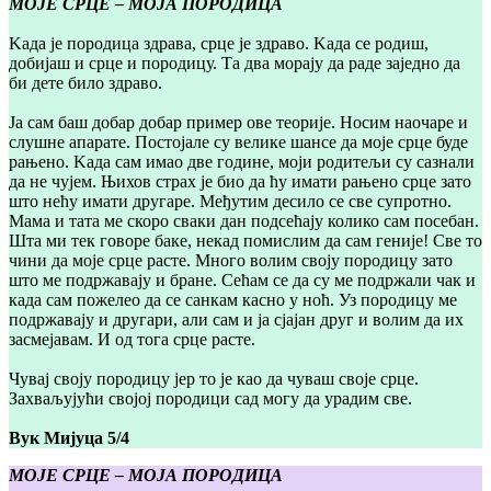
МОЈЕ СРЦЕ – МОЈА ПОРОДИЦА
Kада је породица здрава, срце је здраво. Kада се родиш,
добијаш и срце и породицу. Та два морају да раде заједно да
би дете било здраво.
Ја сам баш добар добар пример ове теорије. Носим наочаре и
слушне апарате. Постојале су велике шансе да моје срце буде
рањено. Kада сам имао две године, моји родитељи су сазнали
да не чујем. Њихов страх је био да ћу имати рањено срце зато
што нећу имати другаре. Међутим десило се све супротно.
Мама и тата ме скоро сваки дан подсећају колико сам посебан.
Шта ми тек говоре баке, некад помислим да сам геније! Све то
чини да моје срце расте. Много волим своју породицу зато
што ме подржавају и бране. Сећам се да су ме подржали чак и
када сам пожелео да се санкам касно у ноћ. Уз породицу ме
подржавају и другари, али сам и ја сјајан друг и волим да их
засмејавам. И од тога срце расте.
Чувај своју породицу јер то је као да чуваш своје срце.
Захваљујући својој породици сад могу да урадим све.
Вук Мијуца 5/4
МОЈЕ СРЦЕ – МОЈА ПОРОДИЦА