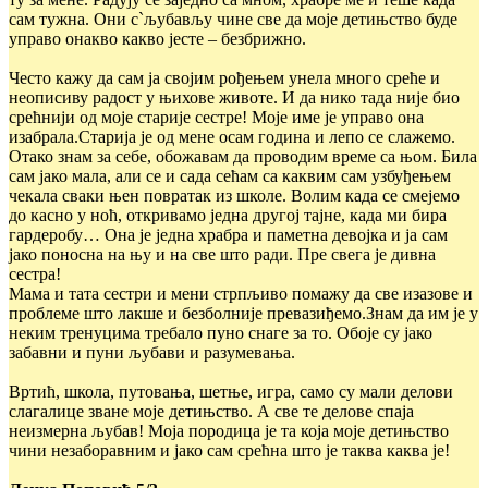
сам тужна. Они с`љубављу чине све да моје детињство буде
управо онакво какво јесте – безбрижно.
Често кажу да сам ја својим рођењем унела много среће и
неописиву радост у њихове животе. И да нико тада није био
срећнији од моје старије сестре! Моје име је управо она
изабрала.Старија је од мене осам година и лепо се слажемо.
Отако знам за себе, обожавам да проводим време са њом. Била
сам јако мала, али се и сада сећам са каквим сам узбуђењем
чекала сваки њен повратак из школе. Волим када се смејемо
до касно у ноћ, откривамо једна другој тајне, када ми бира
гардеробу… Она је једна храбра и паметна девојка и ја сам
јако поносна на њу и на све што ради. Пре свега је дивна
сестра!
Мама и тата сестри и мени стрпљиво помажу да све изазове и
проблеме што лакше и безболније превазиђемо.Знам да им је у
неким тренуцима требало пуно снаге за то. Обоје су јако
забавни и пуни љубави и разумевања.
Вртић, школа, путовања, шетње, игра, само су мали делови
слагалице зване моје детињство. А све те делове спаја
неизмерна љубав! Моја породица је та која моје детињство
чини незаборавним и јако сам срећна што је таква каква је!