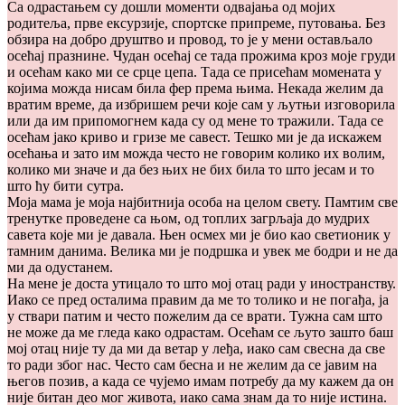
Са одрастањем су дошли моменти одвајања од мојих
родитеља, прве ексурзије, спортске припреме, путовања. Без
обзира на добро друштво и провод, то је у мени остављало
осећај празнине. Чудан осећај се тада прожима кроз моје груди
и осећам како ми се срце цепа. Тада се присећам момената у
којима можда нисам била фер према њима. Некада желим да
вратим време, да избришем речи које сам у љутњи изговорила
или да им припомогнем када су од мене то тражили. Тада се
осећам јако криво и гризе ме савест. Тешко ми је да искажем
осећања и зато им можда често не говорим колико их волим,
колико ми значе и да без њих не бих била то што јесам и то
што ћу бити сутра.
Моја мама је моја најбитнија особа на целом свету. Памтим све
тренутке проведене са њом, од топлих загрљаја до мудрих
савета које ми је давала. Њен осмех ми је био као светионик у
тамним данима. Велика ми је подршка и увек ме бодри и не да
ми да одустанем.
На мене је доста утицало то што мој отац ради у иностранству.
Иако се пред осталима правим да ме то толико и не погађа, ја
у ствари патим и често пожелим да се врати. Тужна сам што
не може да ме гледа како одрастам. Осећам се љуто зашто баш
мој отац није ту да ми да ветар у леђа, иако сам свесна да све
то ради због нас. Често сам бесна и не желим да се јавим на
његов позив, а када се чујемо имам потребу да му кажем да он
није битан део мог живота, иако сама знам да то није истина.