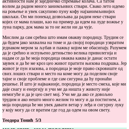
активности нам је заједничко спремање колача. Са татом
волим да радим много занимљивих ствари. Свако лето идемо
на роњење и увек сакупимо пуну кофу најзанимљивијих
шкољки. Он ми понекад дозвољава да радим неке ствари
којих се мама плаши, као на пример да идем на луде вожње у
луна парку, док мама за то не жели ни да чује.
Мислим да сам срећна што имам овакву породицу. Трудим се
да будем јако захвална на томе и да својој породици узвратим
једнаком мером за љубав и пажњу којом ме обасипају. Разумем
да је срећно и испуњено детињство велика привилегија и
надам се да ће моја породица оваква каква је данас остати
заувек и да ће ме кроз цео живот пратити њихова подршка. Јер
живот је пун изазова, а породица је моје право скровиште од
свих лоших ствари и место на коме могу да поделим своје
тајне и своје проблеме и где сам сигурна да ћу пронаћи
решење. И што је најважније, породица је место смеха, које ми
даје снагу и енергију и учи ме да ништа у животу није
немогуће и да је цео свет мој. Учи ме да ако се довољно
трудим и ако нешто много желим то могу и да постигнем, а
моја породица ће ми увек давати ветар у леђа и сигурну луку
у коју могу да се вратим где год да одем на овом свету.
Теодора Тонић 5/3