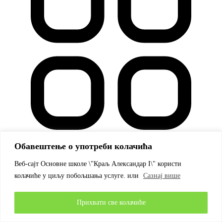
Обавештење о употреби колачића
Веб-сајт Основне школе \"Краљ Александар I\" користи
Остало
колачиће у циљу побољшања услуге. или
Сазнај више
86
Прихвати све колачиће