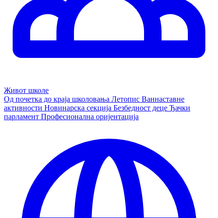
Живот школе
Од почетка до краја школовања
Летопис
Ваннаставне
активности
Новинарска секција
Безбедност деце
Ђачки
парламент
Професионална оријентација