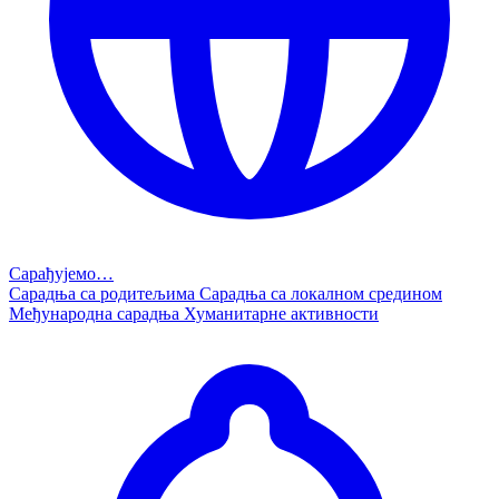
Сарађујемо…
Сарадња са родитељима
Сарадња са локалном средином
Међународна сарадња
Хуманитарне активности