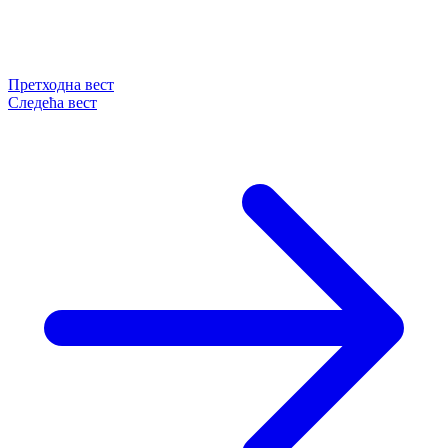
Претходна вест
Следећа вест