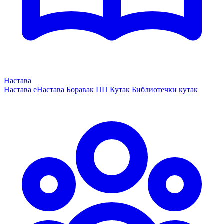
Настава
Настава
еНастава
Боравак
ПП Кутак
Библиотечки кутак