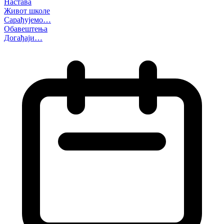
Настава
Живот школе
Сарађујемо…
Обавештења
Догађаји…