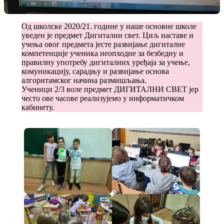
Од школске 2020/21. године у наше основне школе
уведен је предмет Дигитални свет. Циљ наставе и
учења овог предмета јесте развијање дигиталнe
компетенције ученика неопходне за безбедну и
правилну употребу дигиталних уређаја за учење,
комуникацију, сарадњу и развијање основа
алгоритамског начина размишљања.
Ученици 2/3 воле предмет ДИГИТАЛНИ СВЕТ јер
често ове часове реализујемо у информатичком
кабинету.