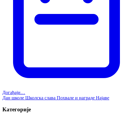
Догађаји…
Дан школе
Школска слава
Похвале и награде
Најаве
Категорије