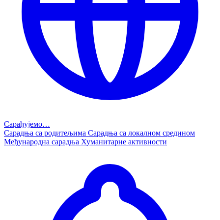
Сарађујемо…
Сарадња са родитељима
Сарадња са локалном средином
Међународна сарадња
Хуманитарне активности