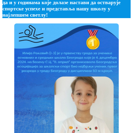
да и у годинама које долазе настави да остварује
спортске успехе и представља нашу школу у
најлепшем светлу!