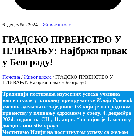
6. децембар 2024.
·
Живот школе
ГРАДСКО ПРВЕНСТВО У
ПЛИВАЊУ: Најбржи првак
у Београду!
Почетна
/
Живот школе
/
ГРАДСКО ПРВЕНСТВО У
ПЛИВАЊУ: Најбржи првак у Београду!
Традицији постизања изузетних успеха ученика
наше школе у пливању придружио се
Илија Раковић
ученик одељењске заједнице
1/3
који је на градском
првенству у пливању одржаном у среду, 4. децембра
2024. године на СЦ „11. април“ освојио је 1. место у
дисциплини 50м краул.
Честитамо Илији на постигнутом успеху са жељом