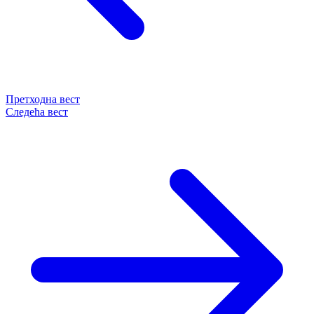
Претходна вест
Следећа вест