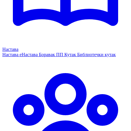
Настава
Настава
еНастава
Боравак
ПП Кутак
Библиотечки кутак