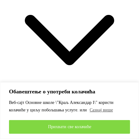
Обавештење о употреби колачића
Веб-сајт Основне школе \"Краљ Александар I\" користи
колачиће у циљу побољшања услуге. или
Сазнај више
Прихвати све колачиће