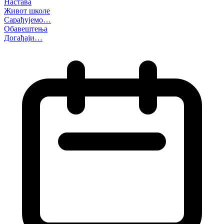
Настава
Живот школе
Сарађујемо…
Обавештења
Догађаји…