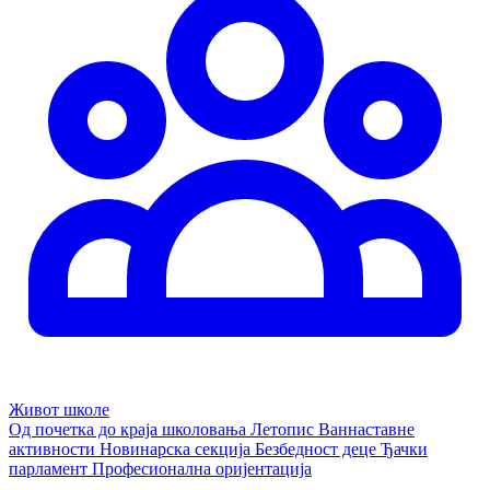
Живот школе
Од почетка до краја школовања
Летопис
Ваннаставне
активности
Новинарска секција
Безбедност деце
Ђачки
парламент
Професионална оријентација