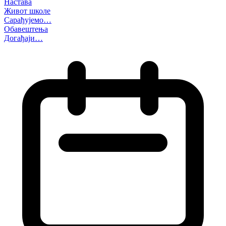
Настава
Живот школе
Сарађујемо…
Обавештења
Догађаји…