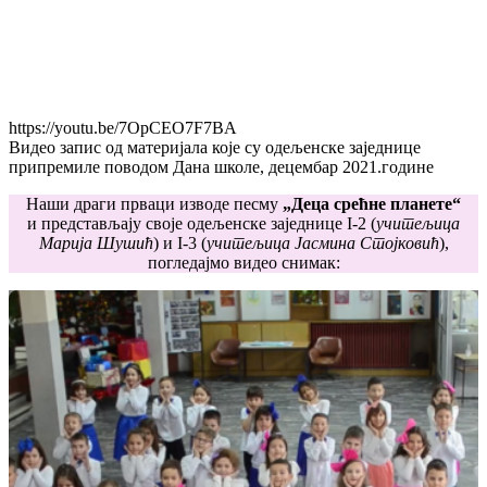
https://youtu.be/7OpCEO7F7BA
Видео запис од материјала које су одељенске заједнице
припремиле поводом Дана школе, децембар 2021.године
Наши драги прваци изводе песму
„Деца срећне планете“
и представљају своје одељенске заједнице I-2 (
учитељица
Марија Шушић
) и I-3 (
учитељица Јасмина Стојковић
),
погледајмо видео снимак: