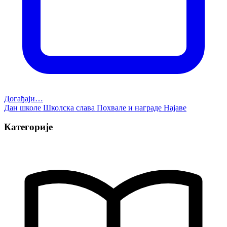
Догађаји…
Дан школе
Школска слава
Похвале и награде
Најаве
Категорије