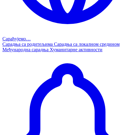
Сарађујемо…
Сарадња са родитељима
Сарадња са локалном средином
Међународна сарадња
Хуманитарне активности