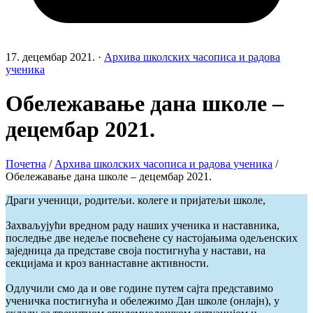
17. децембар 2021.
·
Архива школских часописа и радова
ученика
Обележавање дана школе –
децембар 2021.
Почетна
/
Архива школских часописа и радова ученика
/
Обележавање дана школе – децембар 2021.
Драги ученици, родитељи. колеге и пријатељи школе,
Захваљујући вредном раду наших ученика и наставника,
последње две недеље посвећене су настојањима одељенских
заједница да представе своја постигнућа у настави, на
секцијама и кроз ваннаставне активности.
Одлучили смо да и ове године путем сајта представимо
ученичка постигнућа и обележимо Дан школе (онлајн), у