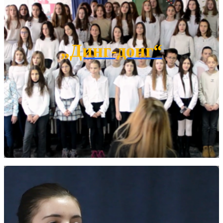
„Динг-донг“