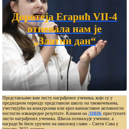
Доротеја Егарић VII-4
отпевала нам је
„Златни дан“
Представљамо вам листу награђених ученика, који су у
предходном периоду представили школу на такмичењима,
учествујући на конкурсима или кроз ваннаставне активности
постигли изванредне резултате. Кликом на
ЛИНК
приступате
листи награђених ученика. Школа похваљује ученике, а
награде ће бити уручене на школској слави – Свети Сава у
јануару, 2022. године.