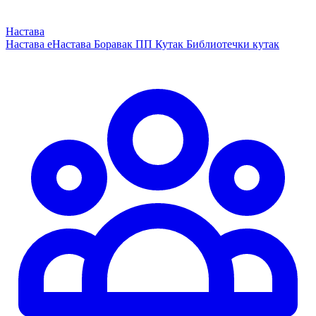
Настава
Настава
еНастава
Боравак
ПП Кутак
Библиотечки кутак