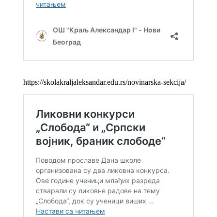
https://skolakraljaleksandar.edu.rs/novinarska-sekcija/