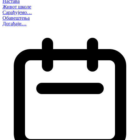
Настава
Живот школе
Сарађујемо…
Обавештења
Догађаји…