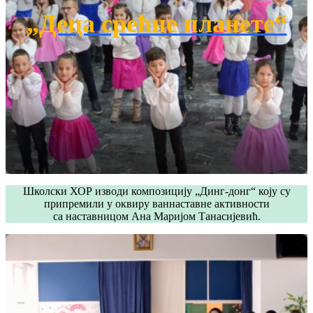
„Деца срећне планете“
Школски ХОР изводи композицију „Динг-донг“ коју су
припремили у оквиру ваннаставне активности
са наставницом Ана Маријом Танасијевић.