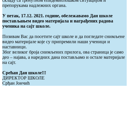
складу са тренутном епидемиолошком ситуацијом и
препорукама надлежних органа.
У петак, 17.12. 2021. године, обележавамо Дан школе
постављањем видео материјала и награђених радова
ученика на сајт школе.
Позивам Вас да посетите сајт школе и да погледате снимљене
видео материјале које су припремили наши ученици и
наставници.
Због великог броја снимљених прилога, ова страница је само
део – најава, а наредних дана постављамо и остале материјале
на сајт.
Срећан Дан школе!!!
ДИРЕКТОР ШКОЛЕ
Срђан Јончић