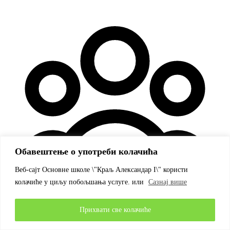
Обавештење о употреби колачића
Веб-сајт Основне школе \"Краљ Александар I\" користи
колачиће у циљу побољшања услуге. или
Сазнај више
Прихвати све колачиће