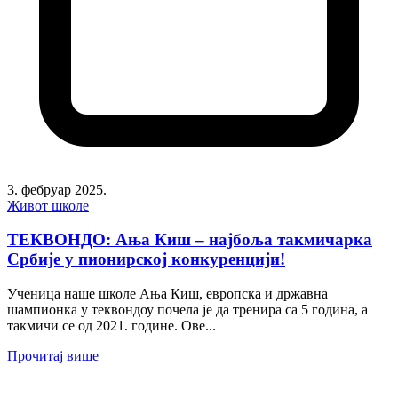
3. фебруар 2025.
Живот школе
ТЕКВОНДО: Ања Киш – најбоља такмичарка
Србије у пионирској конкуренцији!
Ученица наше школе Ања Киш, европска и државна
шампионка у теквондоу почела је да тренира са 5 година, а
такмичи се од 2021. године. Ове...
Прочитај више