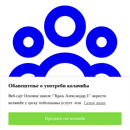
Обавештење о употреби колачића
Веб-сајт Основне школе \"Краљ Александар I\" користи
колачиће у циљу побољшања услуге. или
Сазнај више
Живот школе
Прихвати све колачиће
Од почетка до краја школовања
Летопис
Ваннаставне
активности
Новинарска секција
Безбедност деце
Ђачки