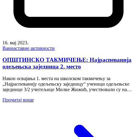
16. мај 2023.
Ваннаставне активности
ОПШТИНСКО ТАКМИЧЕЊЕ: Најраспеванија
одељењска заједница 2. место
Након освајања 1. места на школском такмичењу за
„Најраспеванију одељењску заједницу“ ученици одељењске
заједнице 3/2 учитељице Милке Жижић, учествовали су на
општинском такмичењу које је...
Прочитај више