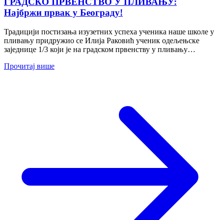
ГРАДСКО ПРВЕНСТВО У ПЛИВАЊУ:
Најбржи првак у Београду!
Традицији постизања изузетних успеха ученика наше школе у
пливању придружио се Илија Раковић ученик одељењске
заједнице 1/3 који је на градском првенству у пливању
одржаном...
Прочитај више