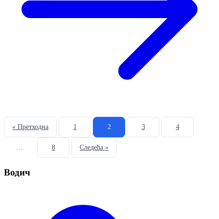
« Претходна
1
2
3
4
…
8
Следећа »
Водич