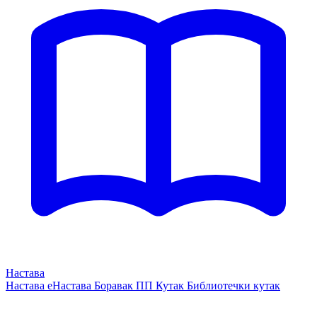
Настава
Настава
еНастава
Боравак
ПП Кутак
Библиотечки кутак