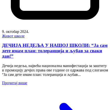
9. октобар 2024.
Живот школе
ДЕЧИЈА НЕДЕЉА У НАШОЈ ШКОЛИ: “Ја сам
дете имам план: толеранција и љубав за сваки
дан!”
Дечија недеља, највећа национална манифестација за заштиту
и промоцију дечјих права ове године се одржава под слоганом
“Ја сам дете имам план: толеранција и љубав...
Прочитај више