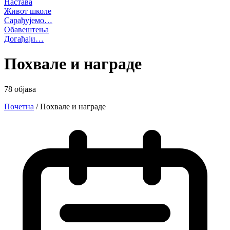
Настава
Живот школе
Сарађујемо…
Обавештења
Догађаји…
Похвале и награде
78 објава
Почетна
/
Похвале и награде