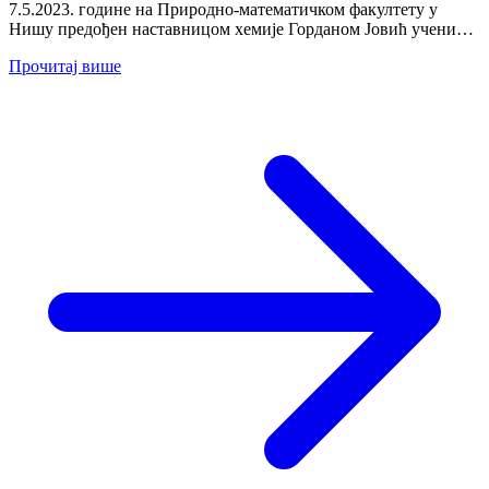
7.5.2023. године на Природно-математичком факултету у
Нишу предођен наставницом хемије Горданом Јовић ученик
одељењске заједнице 8/4...
Прочитај више