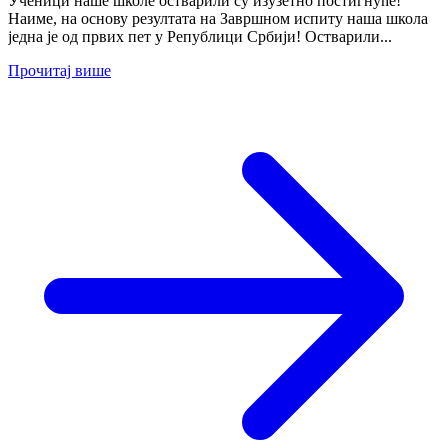
Ученици наше школе остварили су изузетно постигнуће!
Наиме, на основу резултата на Завршном испиту наша школа
једна је од првих пет у Републици Србији! Остварили...
Прочитај више